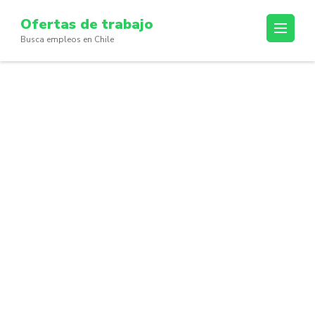
Skip
Ofertas de trabajo
to
Busca empleos en Chile
content
(Press
Enter)