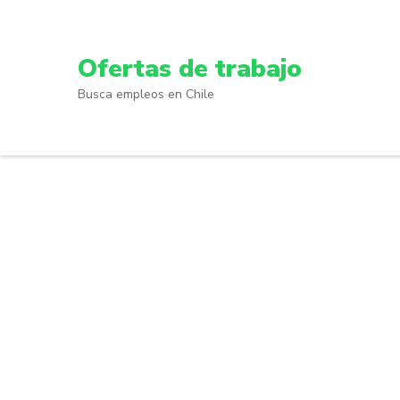
Skip
to
content
Ofertas de trabajo
(Press
Busca empleos en Chile
Enter)