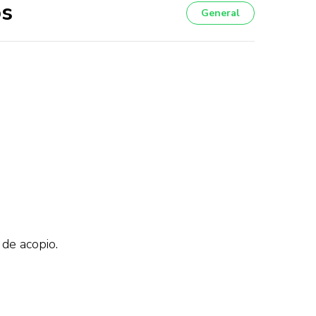
os
General
 de acopio.