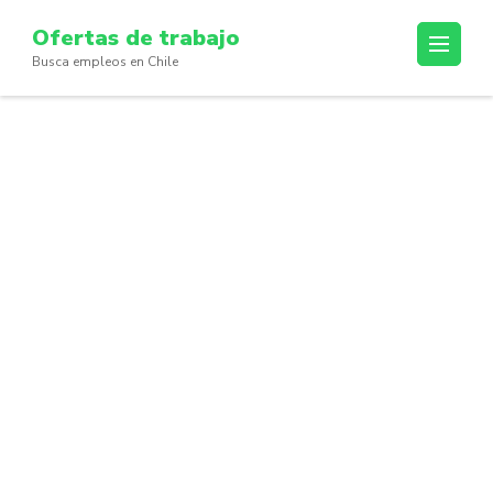
Skip
Ofertas de trabajo
to
Busca empleos en Chile
content
(Press
Enter)