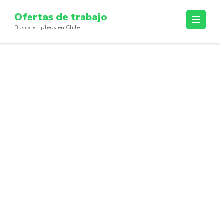
Skip
Ofertas de trabajo
to
Busca empleos en Chile
content
(Press
Enter)