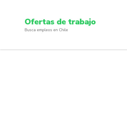
Skip
to
content
Ofertas de trabajo
(Press
Busca empleos en Chile
Enter)