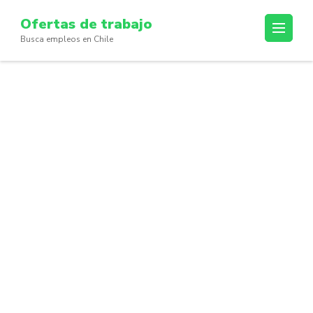
Skip
Ofertas de trabajo
to
Busca empleos en Chile
content
(Press
Enter)