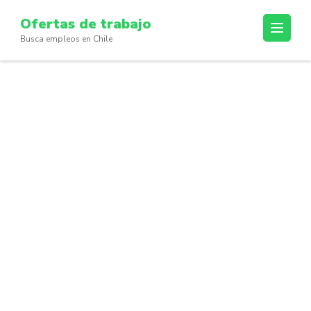
Skip
Ofertas de trabajo
to
Busca empleos en Chile
content
(Press
Enter)