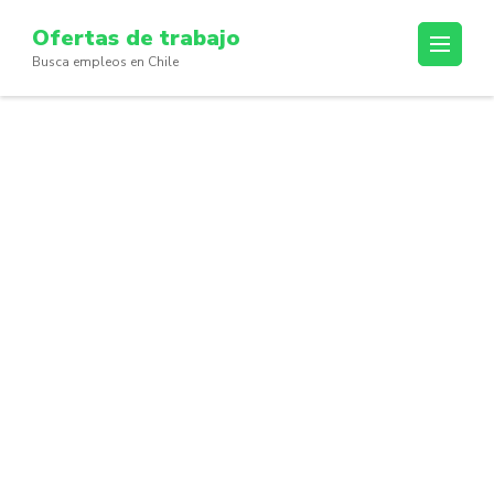
Skip
Ofertas de trabajo
to
Busca empleos en Chile
content
(Press
Enter)