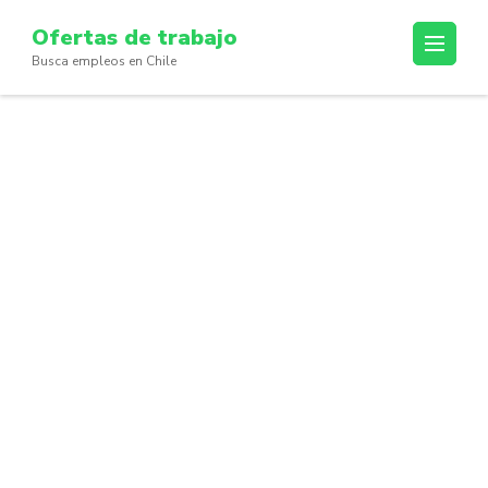
Skip
Ofertas de trabajo
to
Busca empleos en Chile
content
(Press
Enter)