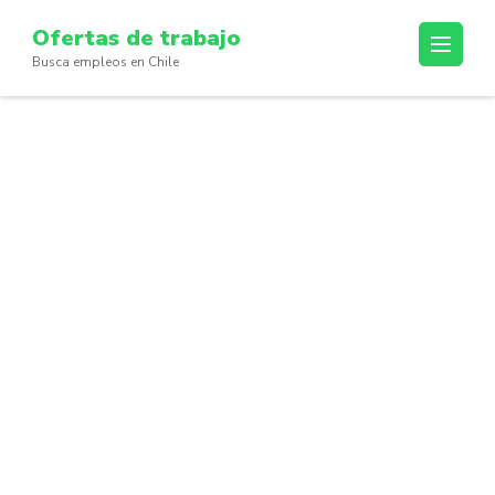
Skip
Ofertas de trabajo
to
Busca empleos en Chile
content
(Press
Enter)