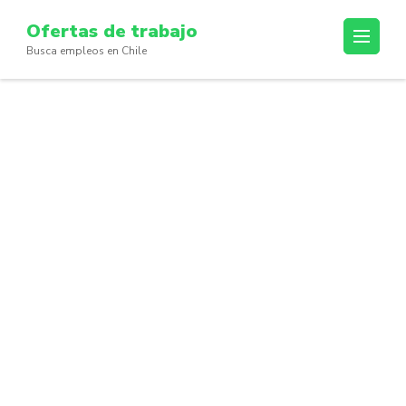
Skip
Ofertas de trabajo
to
Busca empleos en Chile
content
(Press
Enter)