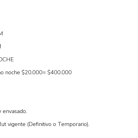
AM
M
 NOCHE
rno noche $20.000= $400.000
y envasado.
ut vigente (Definitivo o Temporario).