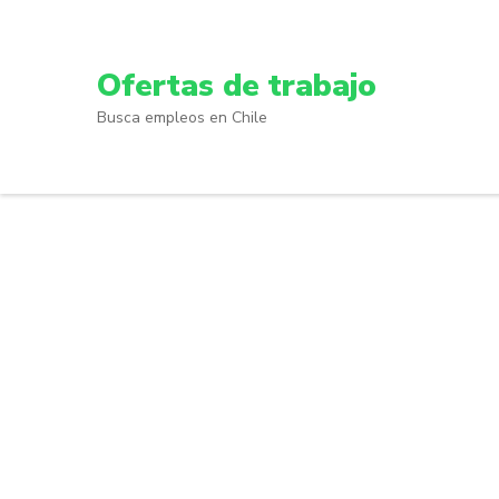
Skip
to
content
Ofertas de trabajo
(Press
Busca empleos en Chile
Enter)