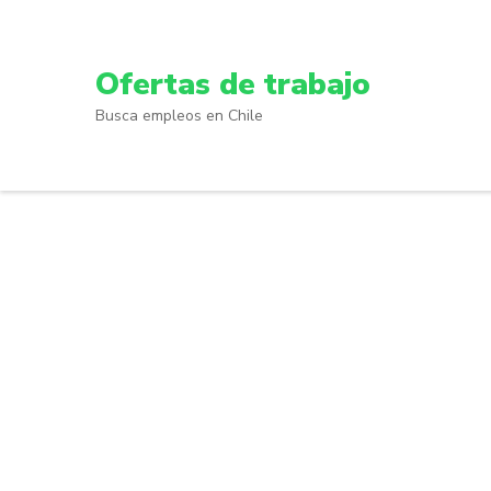
Skip
to
content
Ofertas de trabajo
(Press
Busca empleos en Chile
Enter)