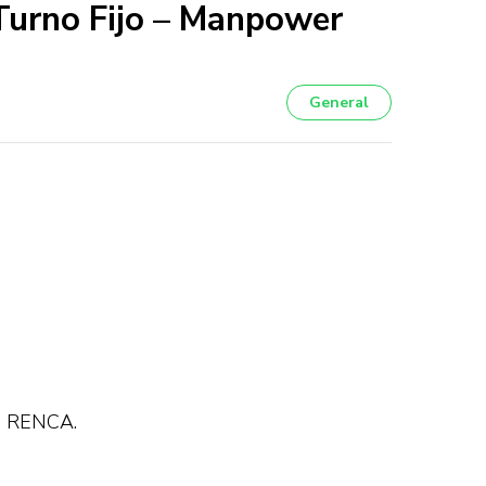
urno Fijo – Manpower
General
 RENCA.