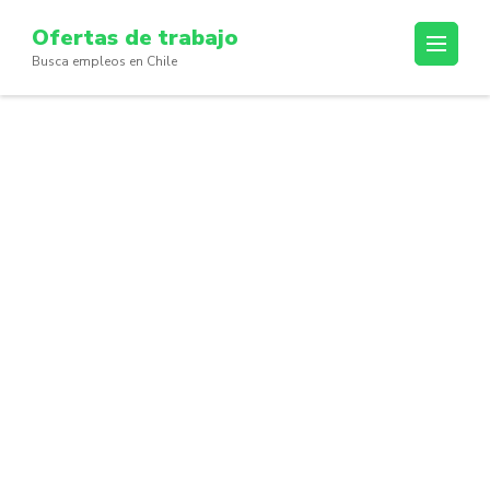
Skip
Ofertas de trabajo
to
Busca empleos en Chile
content
(Press
Enter)