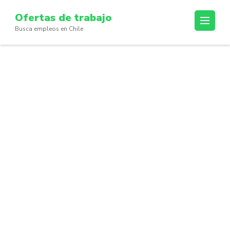
Skip
Ofertas de trabajo
to
Busca empleos en Chile
content
(Press
Enter)