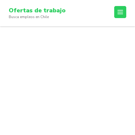
Skip
Ofertas de trabajo
to
Busca empleos en Chile
content
(Press
Enter)