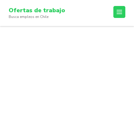
Skip
Ofertas de trabajo
to
Busca empleos en Chile
content
(Press
Enter)