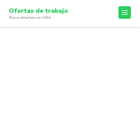
Skip
Ofertas de trabajo
to
Busca empleos en Chile
content
(Press
Enter)