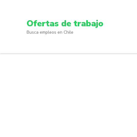
Skip
to
content
Ofertas de trabajo
(Press
Busca empleos en Chile
Enter)