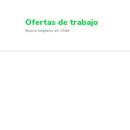
Skip
to
content
Ofertas de trabajo
(Press
Busca empleos en Chile
Enter)