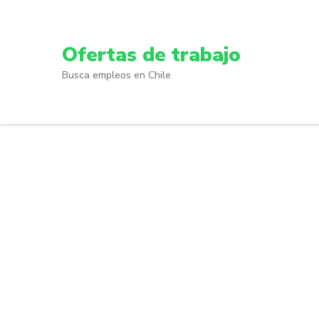
Skip
to
content
Ofertas de trabajo
(Press
Busca empleos en Chile
Enter)