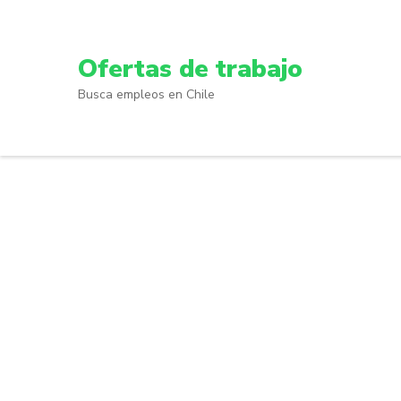
Skip
to
content
Ofertas de trabajo
(Press
Busca empleos en Chile
Enter)