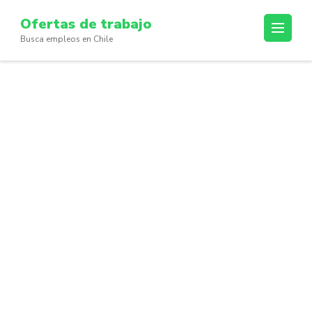
Skip
Ofertas de trabajo
to
Busca empleos en Chile
content
(Press
Enter)