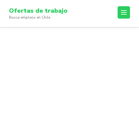
Skip
Ofertas de trabajo
to
Busca empleos en Chile
content
(Press
Enter)