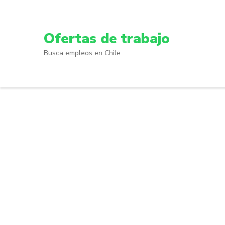
Skip
to
content
Ofertas de trabajo
(Press
Busca empleos en Chile
Enter)