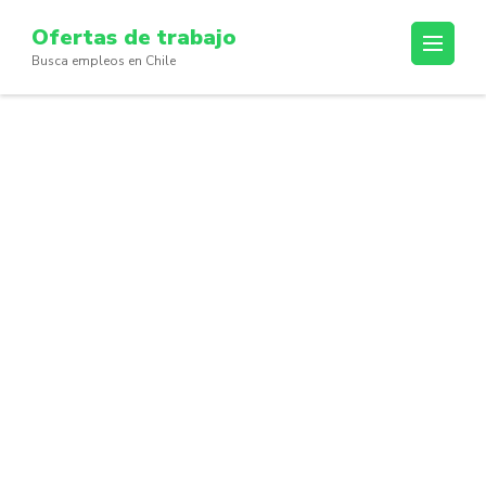
Skip
Ofertas de trabajo
to
Busca empleos en Chile
content
(Press
Enter)