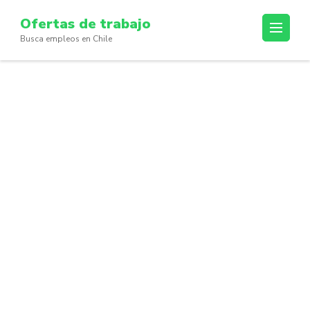
Skip
Ofertas de trabajo
to
Busca empleos en Chile
content
(Press
Enter)