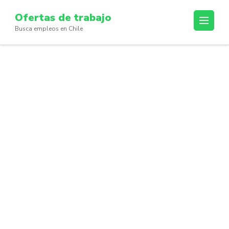
Skip
Ofertas de trabajo
to
Busca empleos en Chile
content
(Press
Enter)