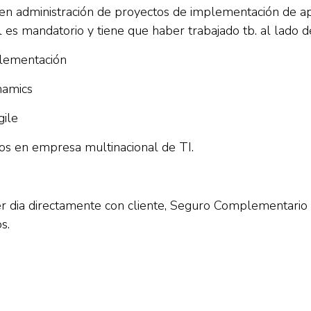
n administración de proyectos de implementación de ap
es mandatorio y tiene que haber trabajado tb. al lado d
plementación
namics
gile
tos en empresa multinacional de TI.
er dia directamente con cliente, Seguro Complementari
s.