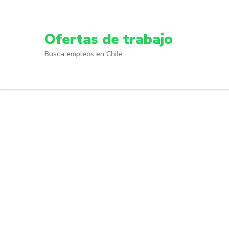
Skip
to
content
Ofertas de trabajo
(Press
Busca empleos en Chile
Enter)