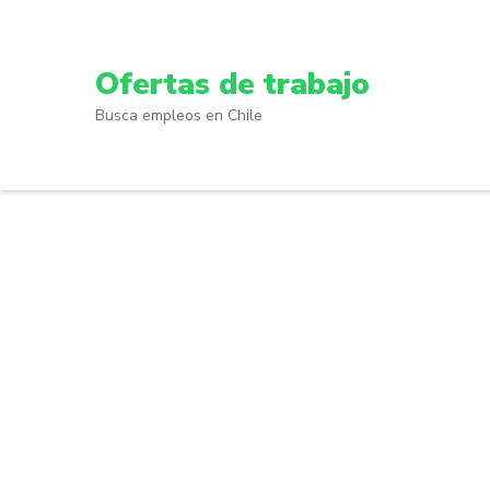
Skip
to
content
Ofertas de trabajo
(Press
Busca empleos en Chile
Enter)