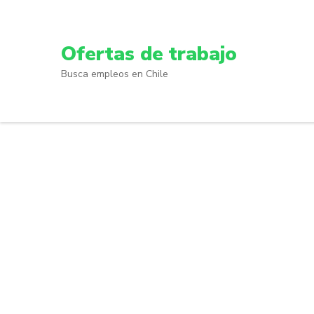
Skip
to
content
Ofertas de trabajo
(Press
Busca empleos en Chile
Enter)