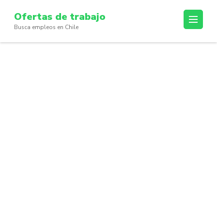
Skip
Ofertas de trabajo
to
Busca empleos en Chile
content
(Press
Enter)