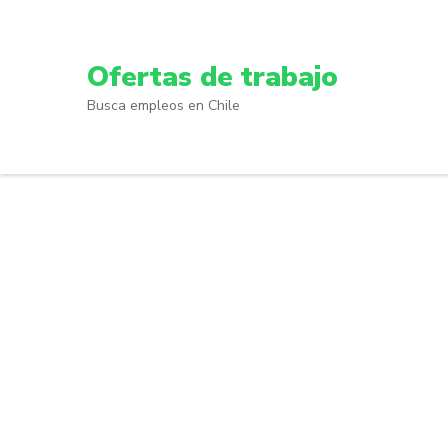
Skip
to
content
Ofertas de trabajo
(Press
Busca empleos en Chile
Enter)