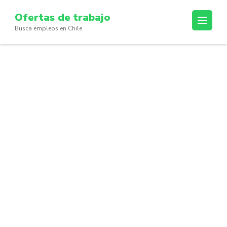
Skip
Ofertas de trabajo
to
Busca empleos en Chile
content
(Press
Enter)