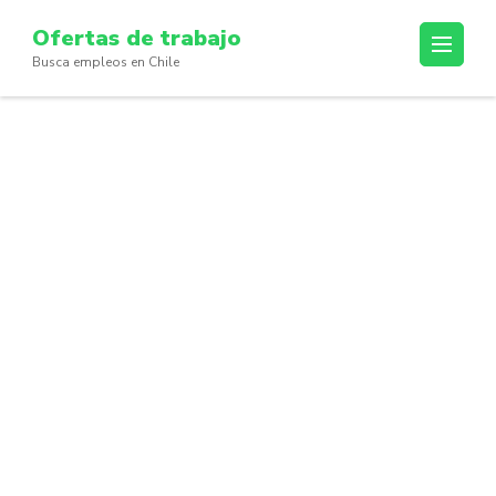
Skip
Ofertas de trabajo
to
Busca empleos en Chile
content
(Press
Enter)