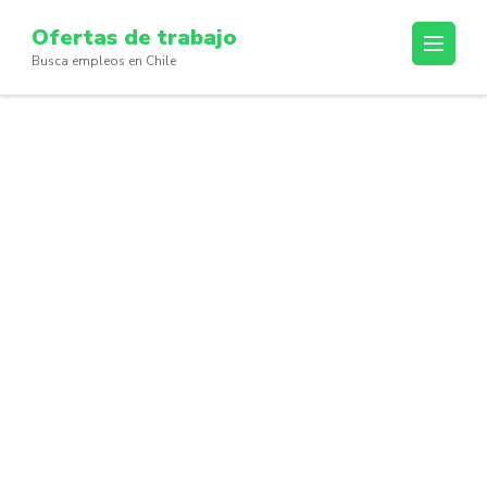
Skip
Ofertas de trabajo
to
Busca empleos en Chile
content
(Press
Enter)