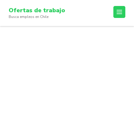
Skip
Ofertas de trabajo
to
Busca empleos en Chile
content
(Press
Enter)