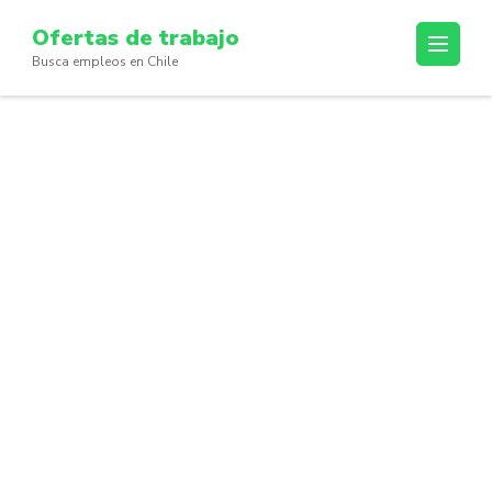
Skip
Ofertas de trabajo
to
Busca empleos en Chile
content
(Press
Enter)