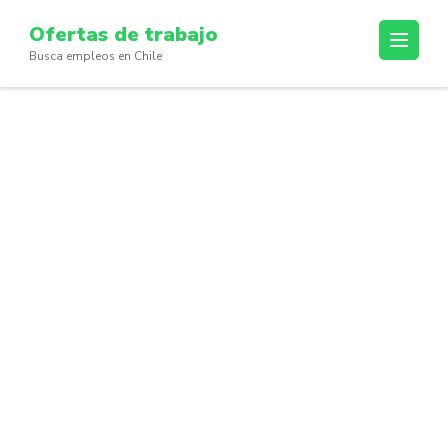
Skip
Ofertas de trabajo
to
Busca empleos en Chile
content
(Press
Enter)