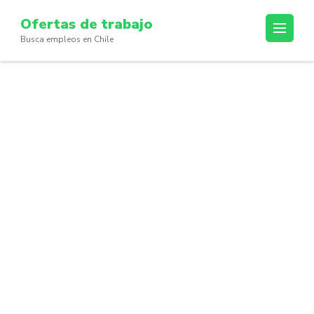
Skip
Ofertas de trabajo
to
Busca empleos en Chile
content
(Press
Enter)