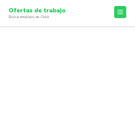
Skip
Ofertas de trabajo
to
Busca empleos en Chile
content
(Press
Enter)