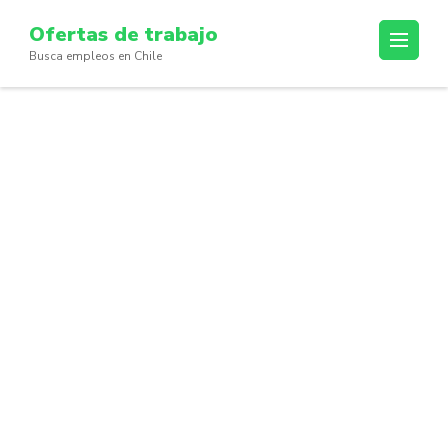
Skip
Ofertas de trabajo
to
Busca empleos en Chile
content
(Press
Enter)