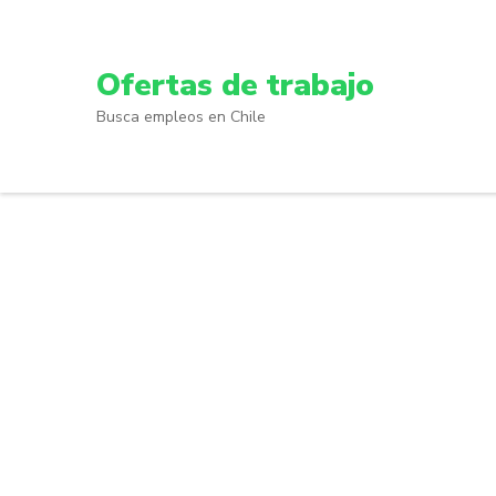
Skip
to
content
Ofertas de trabajo
(Press
Busca empleos en Chile
Enter)