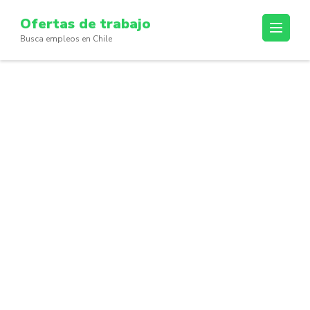
Skip
Ofertas de trabajo
to
Busca empleos en Chile
content
(Press
Enter)