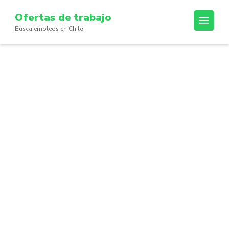
Skip
Ofertas de trabajo
to
Busca empleos en Chile
content
(Press
Enter)