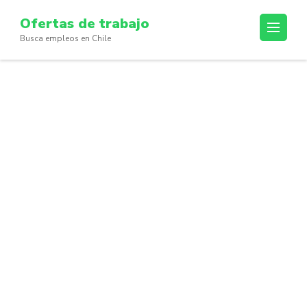
Skip
Ofertas de trabajo
to
Busca empleos en Chile
content
(Press
Enter)