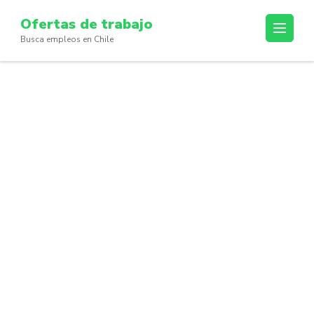
Skip
Ofertas de trabajo
to
Busca empleos en Chile
content
(Press
Enter)