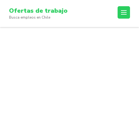
Skip
Ofertas de trabajo
to
Busca empleos en Chile
content
(Press
Enter)