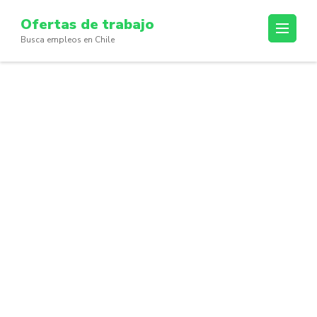
Skip
Ofertas de trabajo
to
Busca empleos en Chile
content
(Press
Enter)