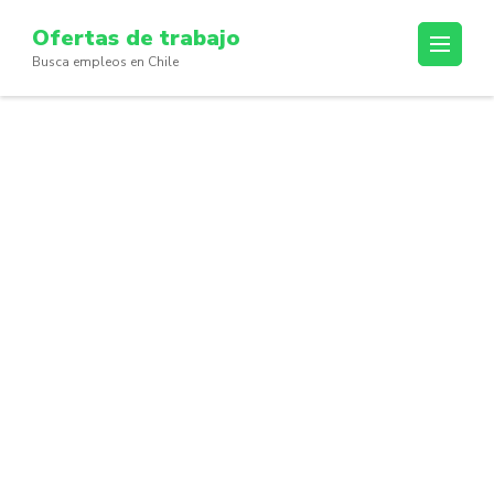
Skip
Ofertas de trabajo
to
Busca empleos en Chile
content
(Press
Enter)